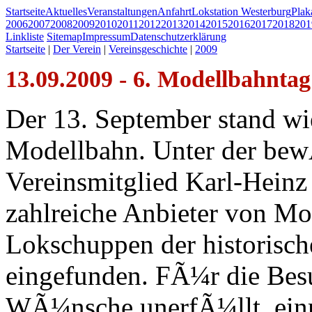
Startseite
Aktuelles
Veranstaltungen
Anfahrt
Lokstation Westerburg
Pla
2006
2007
2008
2009
2010
2011
2012
2013
2014
2015
2016
2017
2018
201
Linkliste
Sitemap
Impressum
Datenschutzerklärung
Startseite
|
Der Verein
|
Vereinsgeschichte
|
2009
13.09.2009 - 6. Modellbahnta
Der 13. September stand wi
Modellbahn. Unter der bew
Vereinsmitglied Karl-Heinz
zahlreiche Anbieter von Mo
Lokschuppen der historisch
eingefunden. FÃ¼r die Bes
WÃ¼nsche unerfÃ¼llt, einm