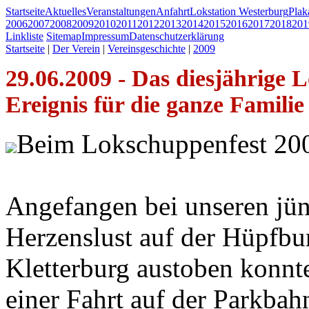
Startseite
Aktuelles
Veranstaltungen
Anfahrt
Lokstation Westerburg
Pla
2006
2007
2008
2009
2010
2011
2012
2013
2014
2015
2016
2017
2018
201
Linkliste
Sitemap
Impressum
Datenschutzerklärung
Startseite
|
Der Verein
|
Vereinsgeschichte
|
2009
29.06.2009 - Das diesjährige 
Ereignis für die ganze Familie
Beim Lokschuppenfest 200
Angefangen bei unseren jün
Herzenslust auf der Hüpfbur
Kletterburg austoben konnt
einer Fahrt auf der Parkbah