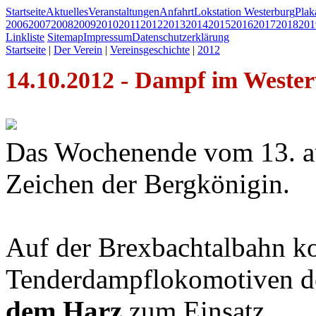
Startseite
Aktuelles
Veranstaltungen
Anfahrt
Lokstation Westerburg
Pla
2006
2007
2008
2009
2010
2011
2012
2013
2014
2015
2016
2017
2018
201
Linkliste
Sitemap
Impressum
Datenschutzerklärung
Startseite
|
Der Verein
|
Vereinsgeschichte
|
2012
14.10.2012 - Dampf im Weste
Das Wochenende vom 13. au
Zeichen der Bergkönigin.
Auf der Brexbachtalbahn ko
Tenderdampflokomotiven de
dem Harz
zum Einsatz.