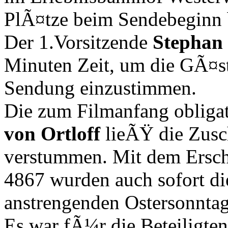
PlÃ¤tze beim Sendebeginn 
Der 1.Vorsitzende
Stephan
Minuten Zeit, um die GÃ¤s
Sendung einzustimmen.
Die zum Filmanfang obliga
von Ortloff
lieÃŸ die Zusc
verstummen. Mit dem Ersc
4867 wurden auch sofort di
anstrengenden Ostersonntag
Es war fÃ¼r die Beteiligte