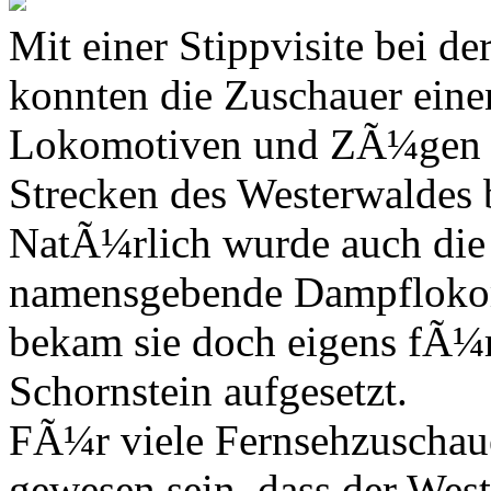
Mit einer Stippvisite bei 
konnten die Zuschauer ein
Lokomotiven und ZÃ¼gen b
Strecken des Westerwaldes 
NatÃ¼rlich wurde auch die
namensgebende Dampfloko
bekam sie doch eigens fÃ¼r
Schornstein aufgesetzt.
FÃ¼r viele Fernsehzuschau
gewesen sein, dass der Wes