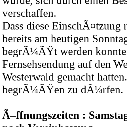
wurde, sich durch einen Bes
verschaffen.
Dass diese EinschÃ¤tzung ni
bereits am heutigen Sonnta
begrÃ¼ÃŸt werden konnten,
Fernsehsendung auf den W
Westerwald gemacht hatten.
begrÃ¼ÃŸen zu dÃ¼rfen.
Ã–ffnungszeiten : Samstag