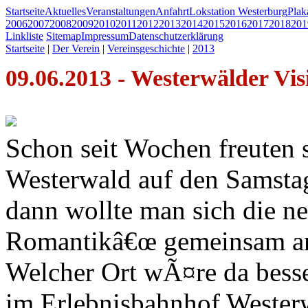
Startseite
Aktuelles
Veranstaltungen
Anfahrt
Lokstation Westerburg
Pla
2006
2007
2008
2009
2010
2011
2012
2013
2014
2015
2016
2017
2018
201
Linkliste
Sitemap
Impressum
Datenschutzerklärung
Startseite
|
Der Verein
|
Vereinsgeschichte
|
2013
09.06.2013 - Westerwälder Vis
Schon seit Wochen freuten 
Westerwald auf den Samstag
dann wollte man sich die n
Romantikâ€œ gemeinsam a
Welcher Ort wÃ¤re da besse
im Erlebnisbahnhof Westerw