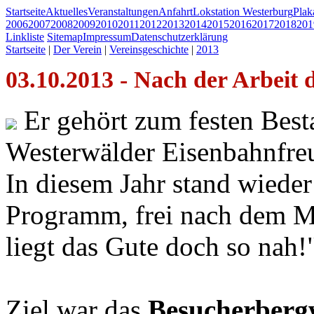
Startseite
Aktuelles
Veranstaltungen
Anfahrt
Lokstation Westerburg
Pla
2006
2007
2008
2009
2010
2011
2012
2013
2014
2015
2016
2017
2018
201
Linkliste
Sitemap
Impressum
Datenschutzerklärung
Startseite
|
Der Verein
|
Vereinsgeschichte
|
2013
03.10.2013 - Nach der Arbeit 
Er gehört zum festen Besta
Westerwälder Eisenbahnfre
In diesem Jahr stand wieder
Programm, frei nach dem Mo
liegt das Gute doch so nah!
Ziel war das
Besucherberg