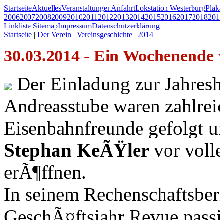
Startseite
Aktuelles
Veranstaltungen
Anfahrt
Lokstation Westerburg
Pla
2006
2007
2008
2009
2010
2011
2012
2013
2014
2015
2016
2017
2018
201
Linkliste
Sitemap
Impressum
Datenschutzerklärung
Startseite
|
Der Verein
|
Vereinsgeschichte
|
2014
30.03.2014 - Ein Wochenende vo
Der Einladung zur Jahres
Andreasstube waren zahlre
Eisenbahnfreunde gefolgt u
Stephan KeÃŸler
vor vol
erÃ¶ffnen.
In seinem Rechenschaftsber
GeschÃ¤ftsjahr Revue passi