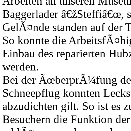
Arbeiten an unseren Muse
Baggerlader â€žSteffiâ€œ,
GelÃ¤nde standen auf der 
So konnte die ArbeitsfÃ¤hi
Einbau des reparierten Hubz
werden.
Bei der ÃœberprÃ¼fung de
Schneepflug konnten Leckst
abzudichten gilt. So ist es
Besuchern die Funktion de