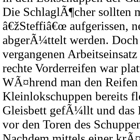
Die SchlaglÃ¶cher sollten 
â€žSteffiâ€œ aufgerissen, 
abgerÃ¼ttelt werden. Doch 
vergangenen Arbeitseinsatz 
rechte Vorderreifen war plat
WÃ¤hrend man den Reifen 
Kleinlokschuppen bereits f
Gleisbett gefÃ¼llt und das
vor den Toren des Schuppen
Nachdem mittels einer krÃ¤