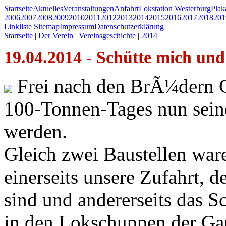
Startseite
Aktuelles
Veranstaltungen
Anfahrt
Lokstation Westerburg
Pla
2006
2007
2008
2009
2010
2011
2012
2013
2014
2015
2016
2017
2018
201
Linkliste
Sitemap
Impressum
Datenschutzerklärung
Startseite
|
Der Verein
|
Vereinsgeschichte
|
2014
19.04.2014 - Schütte mich und 
Frei nach den BrÃ¼dern Gr
100-Tonnen-Tages nun sei
werden.
Gleich zwei Baustellen ware
einerseits unsere Zufahrt, 
sind und andererseits das S
in den Lokschuppen der G