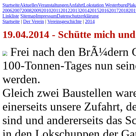
Startseite
Aktuelles
Veranstaltungen
Anfahrt
Lokstation Westerburg
Pla
2006
2007
2008
2009
2010
2011
2012
2013
2014
2015
2016
2017
2018
201
Linkliste
Sitemap
Impressum
Datenschutzerklärung
Startseite
|
Der Verein
|
Vereinsgeschichte
|
2014
19.04.2014 - Schütte mich und 
Frei nach den BrÃ¼dern Gr
100-Tonnen-Tages nun sei
werden.
Gleich zwei Baustellen ware
einerseits unsere Zufahrt, 
sind und andererseits das S
in den Lokschuppen der G