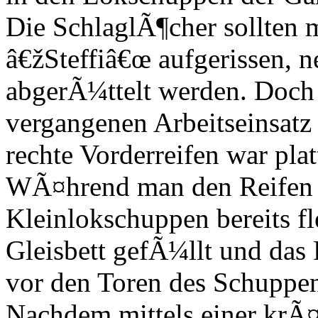
Die SchlaglÃ¶cher sollten 
â€žSteffiâ€œ aufgerissen, 
abgerÃ¼ttelt werden. Doch 
vergangenen Arbeitseinsatz 
rechte Vorderreifen war plat
WÃ¤hrend man den Reifen 
Kleinlokschuppen bereits f
Gleisbett gefÃ¼llt und das
vor den Toren des Schuppen
Nachdem mittels einer krÃ¤