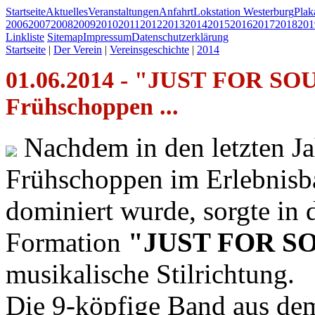
Startseite
Aktuelles
Veranstaltungen
Anfahrt
Lokstation Westerburg
Pla
2006
2007
2008
2009
2010
2011
2012
2013
2014
2015
2016
2017
2018
201
Linkliste
Sitemap
Impressum
Datenschutzerklärung
Startseite
|
Der Verein
|
Vereinsgeschichte
|
2014
01.06.2014 - "JUST FOR SOUL
Frühschoppen ...
Nachdem in den letzten Jah
Frühschoppen im Erlebnisb
dominiert wurde, sorgte in 
Formation
"JUST FOR S
musikalische Stilrichtung.
Die 9-köpfige Band aus dem