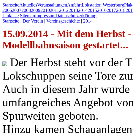
Startseite
Aktuelles
Veranstaltungen
Anfahrt
Lokstation Westerburg
Pla
2006
2007
2008
2009
2010
2011
2012
2013
2014
2015
2016
2017
2018
201
Linkliste
Sitemap
Impressum
Datenschutzerklärung
Startseite
|
Der Verein
|
Vereinsgeschichte
|
2014
15.09.2014 - Mit dem Herbst -
Modellbahnsaison gestartet...
Der Herbst steht vor der 
Lokschuppen seine Tore zu
Auch in diesem Jahr wurde 
umfangreiches Angebot von 
Spurweiten geboten.
Hinzu kamen Schauanlagen