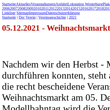
Startseite
Aktuelles
Veranstaltungen
Anfahrt
Lokstation Westerburg
Pla
2006
2007
2008
2009
2010
2011
2012
2013
2014
2015
2016
2017
2018
201
Linkliste
Sitemap
Impressum
Datenschutzerklärung
Startseite
|
Der Verein
|
Vereinsgeschichte
|
2021
05.12.2021 - Weihnachtsmark
Nachdem wir den Herbst - M
durchführen konnten, steht 
die recht bescheidene Veran
Weihnachtsmarkt am 05. D
Modellbahntag wird die Ver