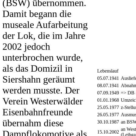
(BSW) übernommen.
Damit begann die
museale Aufarbeitung
der Lok, die im Jahre
2002 jedoch
unterbrochen wurde,
als das Domizil in
Lebenslauf
Siershahn geräumt
05.07.1941
Auslief
08.07.1941
Abnah
werden musste. Der
07.09.1949
=> DB 
Verein Westerwälder
01.01.1968
Umzeic
25.05.1977
z-Stell
Eisenbahnfreunde
26.05.1977
Ausmus
übernahm diese
30.10.1987
an BSW-
an West
Dampflokomotive als
15.10.2002
(Leihg