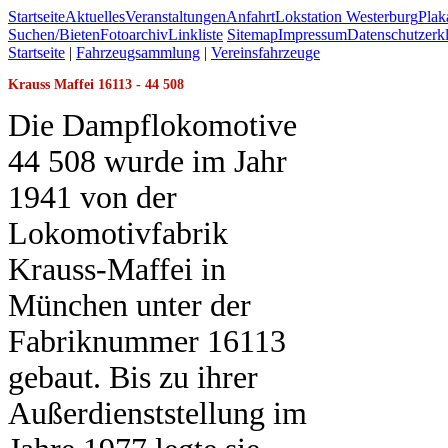
Startseite
Aktuelles
Veranstaltungen
Anfahrt
Lokstation Westerburg
Pla
Suchen/Bieten
Fotoarchiv
Linkliste
Sitemap
Impressum
Datenschutzerk
Startseite
|
Fahrzeugsammlung
|
Vereinsfahrzeuge
Krauss Maffei 16113 - 44 508
Die Dampflokomotive
44 508 wurde im Jahr
1941 von der
Lokomotivfabrik
Krauss-Maffei in
München unter der
Fabriknummer 16113
gebaut. Bis zu ihrer
Außerdienststellung im