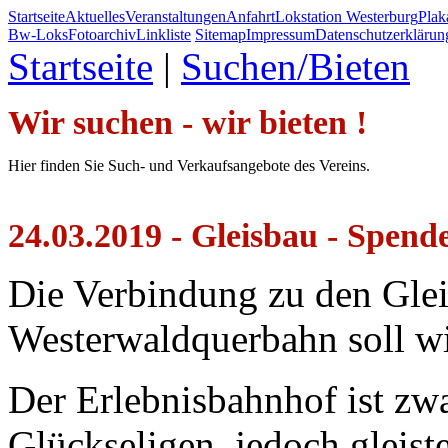
Startseite
Aktuelles
Veranstaltungen
Anfahrt
Lokstation Westerburg
Pla
Bw-Loks
Fotoarchiv
Linkliste
Sitemap
Impressum
Datenschutzerklärun
Startseite
|
Suchen/Bieten
Wir suchen - wir bieten !
Hier finden Sie Such- und Verkaufsangebote des Vereins.
24.03.2019 - Gleisbau - Spend
Die Verbindung zu den Glei
Westerwaldquerbahn soll wi
Der Erlebnisbahnhof ist zwar
Glückseligen, jedoch gleist