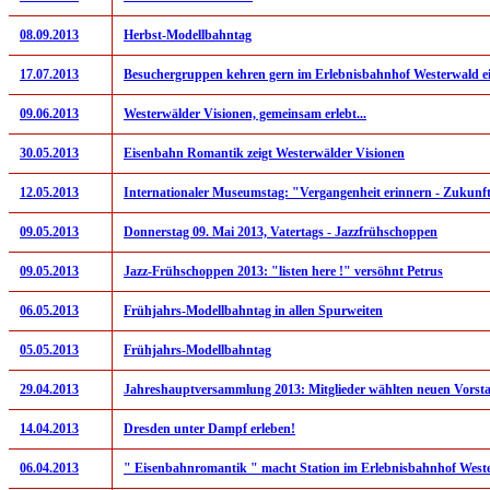
08.09.2013
Herbst-Modellbahntag
17.07.2013
Besuchergruppen kehren gern im Erlebnisbahnhof Westerwald e
09.06.2013
Westerwälder Visionen, gemeinsam erlebt...
30.05.2013
Eisenbahn Romantik zeigt Westerwälder Visionen
12.05.2013
Internationaler Museumstag: "Vergangenheit erinnern - Zukunft
09.05.2013
Donnerstag 09. Mai 2013, Vatertags - Jazzfrühschoppen
09.05.2013
Jazz-Frühschoppen 2013: "listen here !" versöhnt Petrus
06.05.2013
Frühjahrs-Modellbahntag in allen Spurweiten
05.05.2013
Frühjahrs-Modellbahntag
29.04.2013
Jahreshauptversammlung 2013: Mitglieder wählten neuen Vorst
14.04.2013
Dresden unter Dampf erleben!
06.04.2013
" Eisenbahnromantik " macht Station im Erlebnisbahnhof West