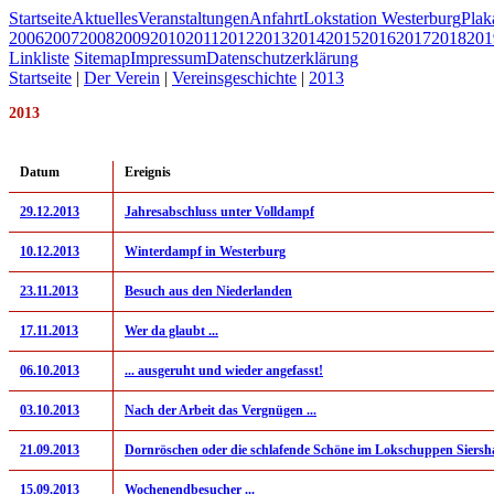
Startseite
Aktuelles
Veranstaltungen
Anfahrt
Lokstation Westerburg
Pla
2006
2007
2008
2009
2010
2011
2012
2013
2014
2015
2016
2017
2018
201
Linkliste
Sitemap
Impressum
Datenschutzerklärung
Startseite
|
Der Verein
|
Vereinsgeschichte
|
2013
2013
Datum
Ereignis
29.12.2013
Jahresabschluss unter Volldampf
10.12.2013
Winterdampf in Westerburg
23.11.2013
Besuch aus den Niederlanden
17.11.2013
Wer da glaubt ...
06.10.2013
... ausgeruht und wieder angefasst!
03.10.2013
Nach der Arbeit das Vergnügen ...
21.09.2013
Dornröschen oder die schlafende Schöne im Lokschuppen Siersha
15.09.2013
Wochenendbesucher ...