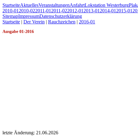
Startseite
Aktuelles
Veranstaltungen
Anfahrt
Lokstation Westerburg
Pla
2010-01
2010-02
2011-01
2011-02
2012-01
2013-01
2014-01
2015-01
20
Sitemap
Impressum
Datenschutzerklärung
Startseite
|
Der Verein
|
Rauchzeichen
|
2016-01
Ausgabe 01-2016
letzte Änderung: 21.06.2026