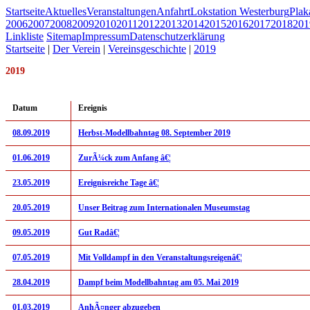
Startseite
Aktuelles
Veranstaltungen
Anfahrt
Lokstation Westerburg
Pla
2006
2007
2008
2009
2010
2011
2012
2013
2014
2015
2016
2017
2018
201
Linkliste
Sitemap
Impressum
Datenschutzerklärung
Startseite
|
Der Verein
|
Vereinsgeschichte
|
2019
2019
Datum
Ereignis
08.09.2019
Herbst-Modellbahntag 08. September 2019
01.06.2019
ZurÃ¼ck zum Anfang â€¦
23.05.2019
Ereignisreiche Tage â€¦
20.05.2019
Unser Beitrag zum Internationalen Museumstag
09.05.2019
Gut Radâ€¦
07.05.2019
Mit Volldampf in den Veranstaltungsreigenâ€¦
28.04.2019
Dampf beim Modellbahntag am 05. Mai 2019
01.03.2019
AnhÃ¤nger abzugeben